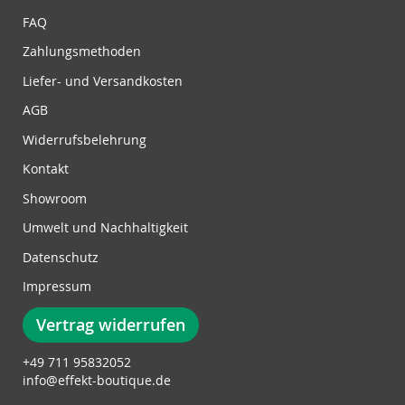
z
FAQ
u
Zahlungsmethoden
m
N
Liefer- und Versandkosten
e
w
AGB
s
Widerrufsbelehrung
l
e
Kontakt
t
Showroom
t
e
Umwelt und Nachhaltigkeit
r
Datenschutz
:
Impressum
Vertrag widerrufen
+49 711 95832052
info@effekt-boutique.de