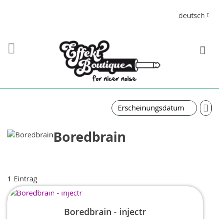
Direkt
Sprache
deutsch
zum
Inhalt
S
In
auf
Re
Boredbrain
1
Eintrag
Boredbrain - injectr