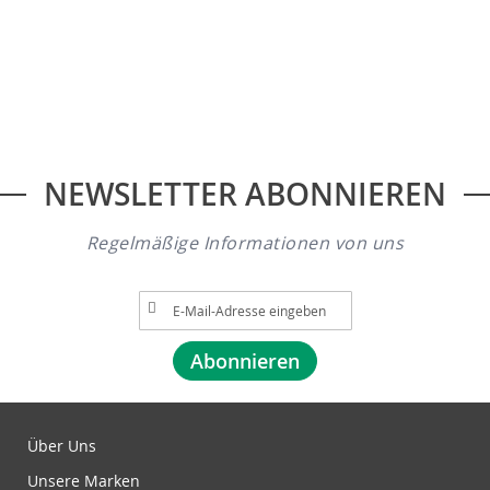
NEWSLETTER ABONNIEREN
Regelmäßige Informationen von uns
A
n
m
Abonnieren
e
l
d
u
Über Uns
n
Unsere Marken
g