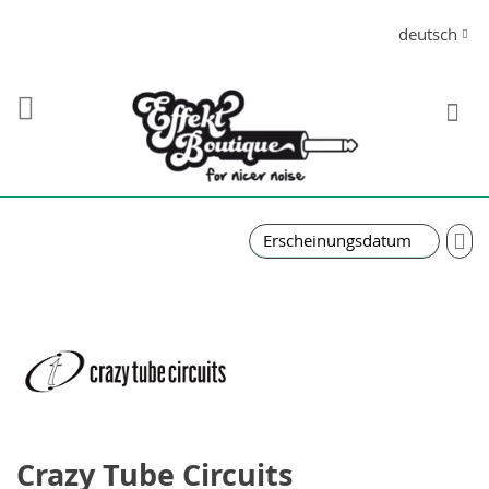
Direkt
Sprache
deutsch
zum
Inhalt
S
In
auf
Re
Crazy Tube Circuits