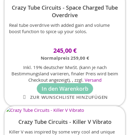
Crazy Tube Circuits - Space Charged Tube
Overdrive
Real tube overdrive with added gain and volume
boost function to spice up your solos.
Sonderangebot
245,00 €
Normalpreis
259,00 €
Inkl. 19% deutscher MwSt. (kann je nach
Bestimmungsland variieren, finaler Preis wird beim
Checkout angezeigt),
,
zzgl.
Versand
In den Warenkorb
ZUR WUNSCHLISTE HINZUFÜGEN
Crazy Tube Circuits - Killer V Vibrato
Killer V was inspired by some very cool and unique