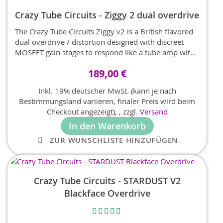
Crazy Tube Circuits - Ziggy 2 dual overdrive
The Crazy Tube Circuits Ziggy v2 is a British flavored
dual overdrive / distortion designed with discreet
MOSFET gain stages to respond like a tube amp with
ultra touch sensitivity so that you can control
189,00 €
everything from your guitar’s volume knob and pick
attack.
Inkl. 19% deutscher MwSt. (kann je nach
Bestimmungsland variieren, finaler Preis wird beim
Checkout angezeigt),
,
zzgl.
Versand
In den Warenkorb
ZUR WUNSCHLISTE HINZUFÜGEN
Crazy Tube Circuits - STARDUST V2
Blackface Overdrive
Bewertung:
100% - 1 Bewertung