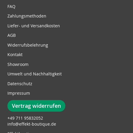
z
FAQ
u
Zahlungsmethoden
m
N
Liefer- und Versandkosten
e
w
AGB
s
Widerrufsbelehrung
l
e
Kontakt
t
Showroom
t
e
Umwelt und Nachhaltigkeit
r
Datenschutz
:
Impressum
Vertrag widerrufen
+49 711 95832052
info@effekt-boutique.de