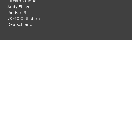
Effektboutique
Andy Ebsen
Riedstr. 9
73760 Ostfildern
Deutschland