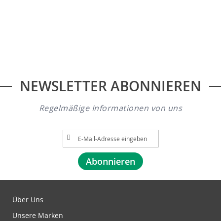
NEWSLETTER ABONNIEREN
Regelmäßige Informationen von uns
A
n
m
Abonnieren
e
l
d
u
Über Uns
n
Unsere Marken
g