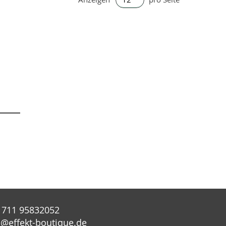
 711 95832052
o@effekt-boutique.de