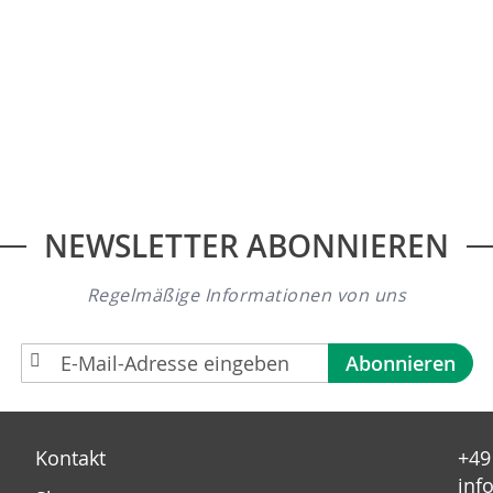
NEWSLETTER ABONNIEREN
Regelmäßige Informationen von uns
A
Abonnieren
n
m
e
Kontakt
+49
l
inf
d