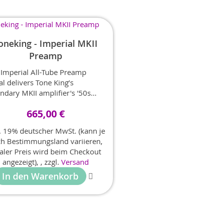
oneking - Imperial MKII
Preamp
 Imperial All-Tube Preamp
l delivers Tone King’s
ndary MKII amplifier's '50s
d, '60s blackface, and vintage
665,00 €
ish rock tones in a compact,
lboard-friendly format. It
l. 19% deutscher MwSt. (kann je
tures the exact preamp section
h Bestimmungsland variieren,
phase inverter circuitry of the
naler Preis wird beim Checkout
rial MKII amp, as well as
angezeigt),
,
zzgl.
Versand
erb, Tremolo and Attenuation,
In den Warenkorb
lting in a pedal that sings with
monic richness and blooming
ch response.