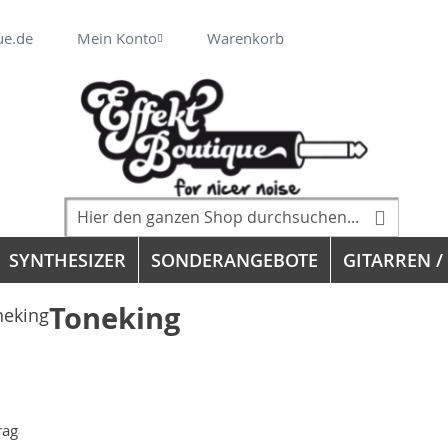
Veränderung
ue.de
Mein Konto
Warenkorb
Suche
Suche
SYNTHESIZER
SONDERANGEBOTE
GITARREN /
Toneking
rag