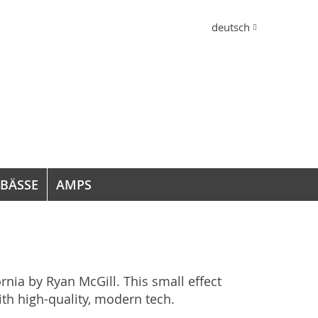
Sprache
deutsch
 BÄSSE
AMPS
ia by Ryan McGill. This small effect
h high-quality, modern tech.