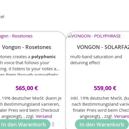
kel
Vongon - Rosetones
VONGON - SOLARFA
etones creates a
polyphonic
multi-band saturation and
h voice that follows your
detuning effect
ing. it listens to your notes and
tes them through sympathetic
onators, creating blooming
monic textures and evolving
565,00 €
559,00 €
rds.
l. 19% deutscher MwSt. (kann je
Inkl. 19% deutscher MwSt. (k
h Bestimmungsland variieren,
nach Bestimmungsland varii
naler Preis wird beim Checkout
finaler Preis wird beim Che
angezeigt),
,
zzgl.
Versand
angezeigt),
,
zzgl.
Versan
In den Warenkorb
In den Warenkorb