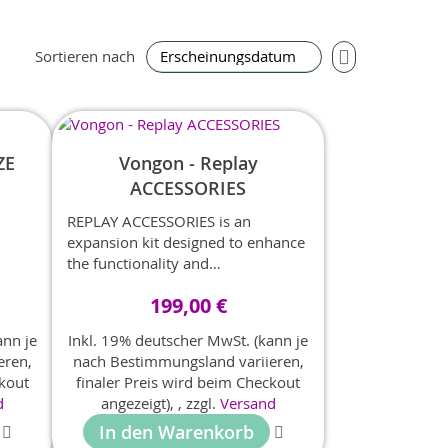
In
Sortieren nach
aufsteigender
Reihenfolge
ZE
Vongon - Replay
ACCESSORIES
REPLAY ACCESSORIES is an
expansion kit designed to enhance
the functionality and
customization of your Replay
199,00 €
synthesizer.
ann je
Inkl. 19% deutscher MwSt. (kann je
eren,
nach Bestimmungsland variieren,
ckout
finaler Preis wird beim Checkout
d
angezeigt),
,
zzgl.
Versand
In den Warenkorb