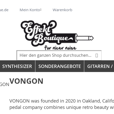
Veränderung
ue.de
Mein Konto
Warenkorb
Suche
Suche
SYNTHESIZER
SONDERANGEBOTE
GITARREN /
VONGON
VONGON was founded in 2020 in Oakland, Californ
pedal company combines unique retro beauty wit