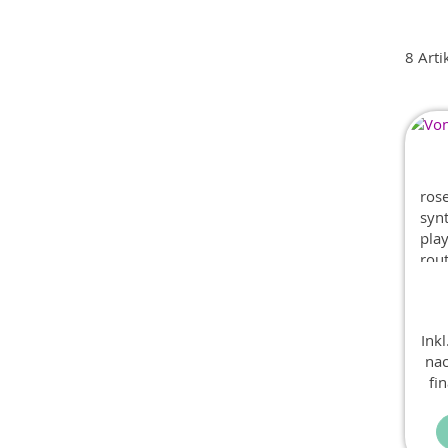
8
Arti
ros
synt
play
rou
res
har
cho
Ink
nac
fi