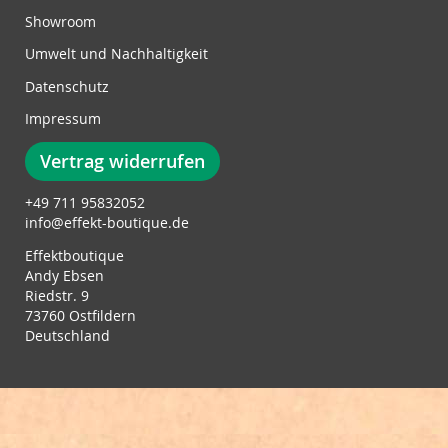
t
Showroom
t
e
Umwelt und Nachhaltigkeit
r
Datenschutz
:
Impressum
Vertrag widerrufen
+49 711 95832052
info@effekt-boutique.de
Effektboutique
Andy Ebsen
Riedstr. 9
73760 Ostfildern
Deutschland