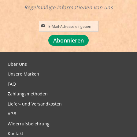
Regelmäßige Informationen von uns
A
n
m
Abonnieren
e
l
d
u
Über Uns
n
Unsere Marken
g
z
FAQ
u
Zahlungsmethoden
m
N
Liefer- und Versandkosten
e
w
AGB
s
Widerrufsbelehrung
l
e
Kontakt