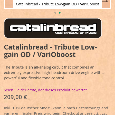
Catalinbread - Tribute Low-gain OD / VariOboost
Zum
Anfang
der
Bildergalerie
springen
Catalinbread - Tribute Low-
gain OD / VariOboost
The Tribute is an all-analog circuit that combines an
extremely expressive high-headroom drive engine with a
powerful and flexible tone control.
Seien Sie der erste, der dieses Produkt bewertet
209,00 €
Inkl. 19% deutscher MwSt. (kann je nach Bestimmungsland
variieren, finaler Preis wird beim Checkout angezeigt),
,
zzgl.