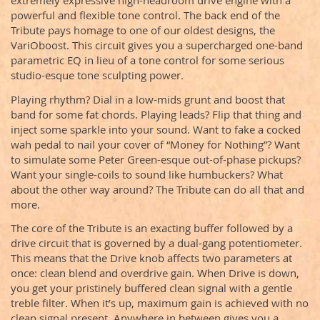
extremely expressive high-headroom drive engine with a
powerful and flexible tone control. The back end of the
Tribute pays homage to one of our oldest designs, the
VariOboost. This circuit gives you a supercharged one-band
parametric EQ in lieu of a tone control for some serious
studio-esque tone sculpting power.
Playing rhythm? Dial in a low-mids grunt and boost that
band for some fat chords. Playing leads? Flip that thing and
inject some sparkle into your sound. Want to fake a cocked
wah pedal to nail your cover of “Money for Nothing”? Want
to simulate some Peter Green-esque out-of-phase pickups?
Want your single-coils to sound like humbuckers? What
about the other way around? The Tribute can do all that and
more.
The core of the Tribute is an exacting buffer followed by a
drive circuit that is governed by a dual-gang potentiometer.
This means that the Drive knob affects two parameters at
once: clean blend and overdrive gain. When Drive is down,
you get your pristinely buffered clean signal with a gentle
treble filter. When it’s up, maximum gain is achieved with no
clean signal present. Anywhere in between gives you a