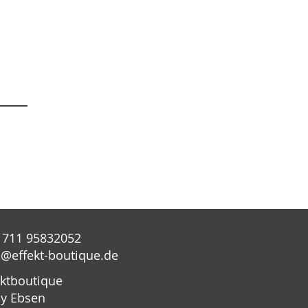
 711 95832052
o@effekt-boutique.de
ektboutique
y Ebsen