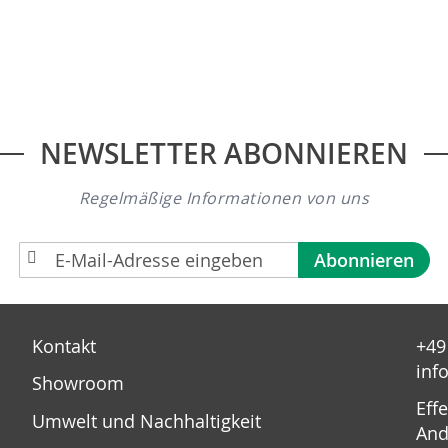
NEWSLETTER ABONNIEREN
Regelmäßige Informationen von uns
A
Abonnieren
n
m
e
Kontakt
+49
l
inf
d
Showroom
u
Eff
Umwelt und Nachhaltigkeit
n
And