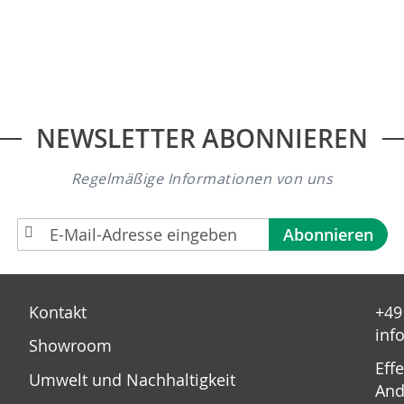
NEWSLETTER ABONNIEREN
Regelmäßige Informationen von uns
A
Abonnieren
n
m
e
Kontakt
+49
l
inf
d
Showroom
u
Eff
Umwelt und Nachhaltigkeit
n
And