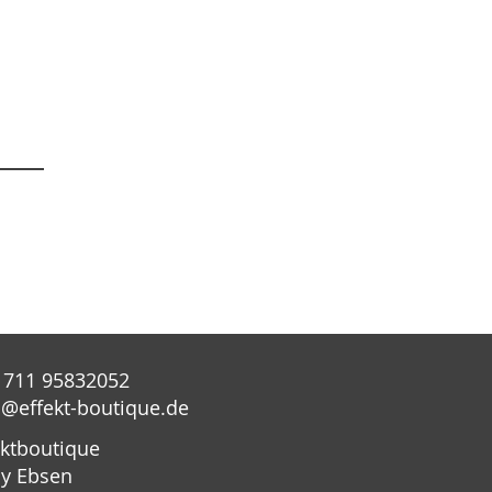
 711 95832052
o@effekt-boutique.de
ektboutique
y Ebsen