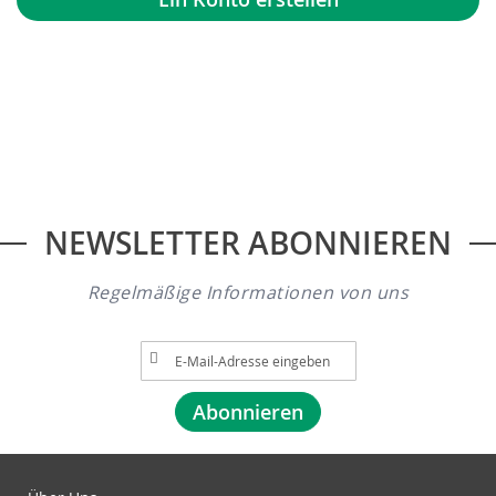
NEWSLETTER ABONNIEREN
Regelmäßige Informationen von uns
A
n
m
Abonnieren
e
l
d
u