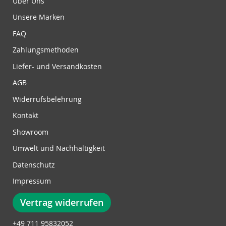
Über Uns
n
Unsere Marken
g
z
FAQ
u
Zahlungsmethoden
m
N
Liefer- und Versandkosten
e
w
AGB
s
Widerrufsbelehrung
l
e
Kontakt
t
Showroom
t
e
Umwelt und Nachhaltigkeit
r
Datenschutz
:
Impressum
Vertrag widerrufen
+49 711 95832052