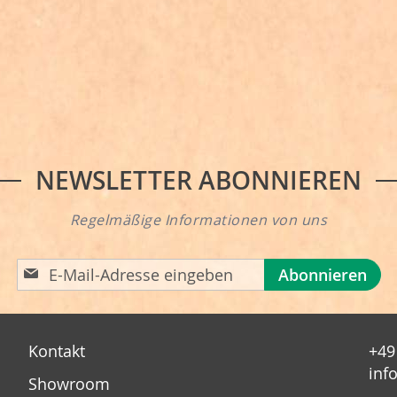
NEWSLETTER ABONNIEREN
Regelmäßige Informationen von uns
A
Abonnieren
n
m
e
Kontakt
+49
l
inf
d
Showroom