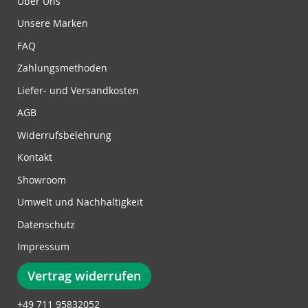
Über Uns
n
Unsere Marken
g
z
FAQ
u
Zahlungsmethoden
m
N
Liefer- und Versandkosten
e
w
AGB
s
Widerrufsbelehrung
l
e
Kontakt
t
Showroom
t
e
Umwelt und Nachhaltigkeit
r
Datenschutz
:
Impressum
Vertrag widerrufen
+49 711 95832052