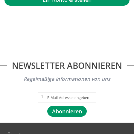
NEWSLETTER ABONNIEREN
Regelmäßige Informationen von uns
A
n
m
Abonnieren
e
l
d
u