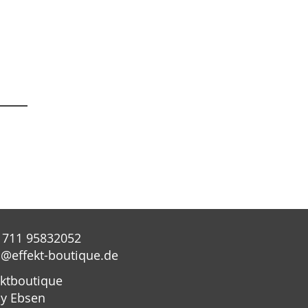
 711 95832052
o@effekt-boutique.de
ektboutique
y Ebsen