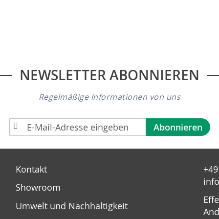
NEWSLETTER ABONNIEREN
Regelmäßige Informationen von uns
A
Abonnieren
n
m
e
Kontakt
+49
l
inf
d
Showroom
u
Eff
Umwelt und Nachhaltigkeit
n
And