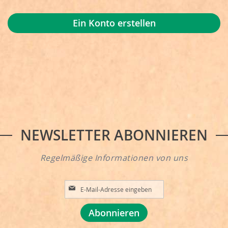
Ein Konto erstellen
NEWSLETTER ABONNIEREN
Regelmäßige Informationen von uns
A
n
m
Abonnieren
e
l