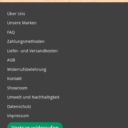
d
u
Über Uns
n
Unsere Marken
g
z
FAQ
u
Zahlungsmethoden
m
N
Liefer- und Versandkosten
e
w
AGB
s
Widerrufsbelehrung
l
e
Kontakt
t
Showroom
t
e
Umwelt und Nachhaltigkeit
r
Datenschutz
:
Impressum
Vertrag widerrufen