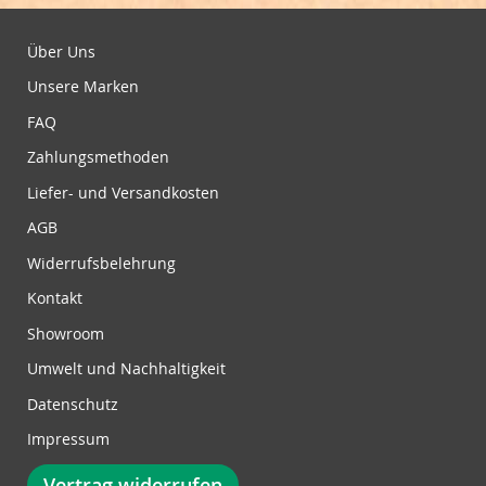
d
u
Über Uns
n
Unsere Marken
g
z
FAQ
u
Zahlungsmethoden
m
N
Liefer- und Versandkosten
e
w
AGB
s
Widerrufsbelehrung
l
e
Kontakt
t
Showroom
t
e
Umwelt und Nachhaltigkeit
r
Datenschutz
:
Impressum
Vertrag widerrufen