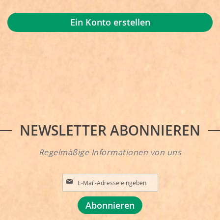
Ein Konto erstellen
NEWSLETTER ABONNIEREN
Regelmäßige Informationen von uns
A
n
m
Abonnieren
e
l