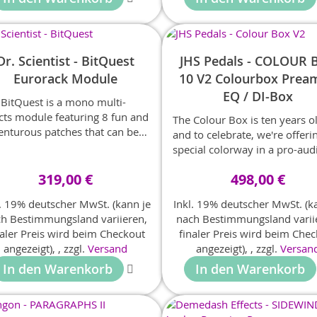
enhance your performance o
stage and in the studio.
Dr. Scientist - BitQuest
JHS Pedals - COLOUR 
Eurorack Module
10 V2 Colourbox Prea
EQ / DI-Box
 BitQuest is a mono multi-
ects module featuring 8 fun and
The Colour Box is ten years o
enturous patches that can be
and to celebrate, we're offeri
 with or without a built-in
special colorway in a pro-aud
tal fuzz.
aesthetic!
319,00 €
498,00 €
l. 19% deutscher MwSt. (kann je
Inkl. 19% deutscher MwSt. (k
h Bestimmungsland variieren,
nach Bestimmungsland varii
naler Preis wird beim Checkout
finaler Preis wird beim Che
angezeigt),
,
zzgl.
Versand
angezeigt),
,
zzgl.
Versan
In den Warenkorb
In den Warenkorb