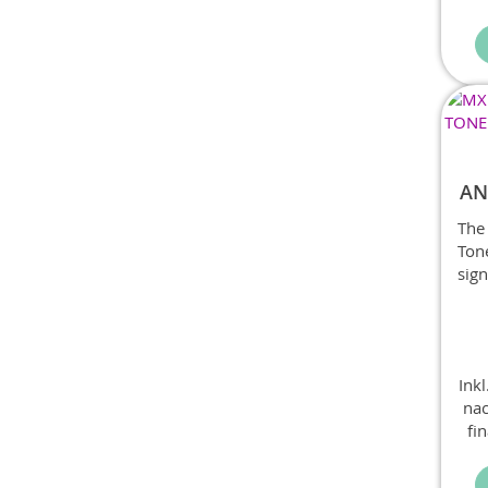
AN
The
Ton
sig
Sch
amp
form
cru
Ink
shi
nac
fi