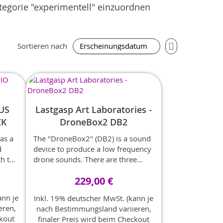
ategorie "experimentell" einzuordnen
In
Sortieren nach
aufsteigender
Reihenfolge
US
Lastgasp Art Laboratories -
CK
DroneBox2 DB2
as a
The "DroneBox2" (DB2) is a sound
d
device to produce a low frequency
th the
drone sounds. There are three
oscillators, each with slightly
229,00 €
rable
different frequency ranges which
 sync
between them create a variety of
ann je
Inkl. 19% deutscher MwSt. (kann je
beating sounds.
eren,
nach Bestimmungsland variieren,
e to
ckout
finaler Preis wird beim Checkout
e