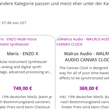
ne andere Kategorie passen und meist eher unter der K
l
37
-
48
von
207
Meris - ENZO X
Walrus Audio - WALR
AUDIO CANVAS CLO
ular Instrument Synthesizer
 analog and digital synth
The Canvas Clock is designed 
itage, advanced processing and
way for all of your time-base
h performance signal path.
effects to be synchronized wi
press of a switch. With MIDI
749,00 €
369,00 €
Input/Output, 4 fully configu
¼” Jacks, metronome output,
l. 19% deutscher MwSt. (kann je
Inkl. 19% deutscher MwSt. (k
input/output, and USB-C
h Bestimmungsland variieren,
nach Bestimmungsland varii
connectivity, you are truly abl
naler Preis wird beim Checkout
finaler Preis wird beim Che
synchronize almost any devic