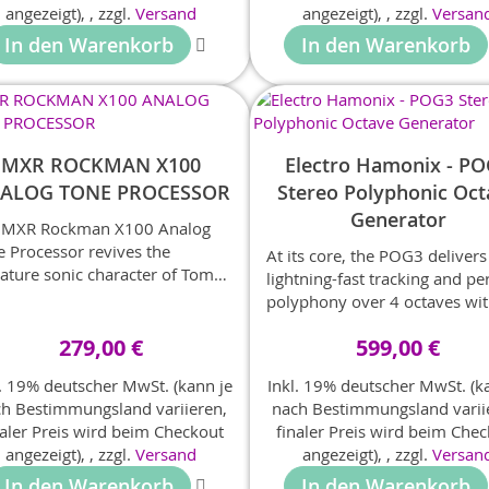
angezeigt),
,
zzgl.
Versand
angezeigt),
,
zzgl.
Versan
that is associated with tempo
In den Warenkorb
In den Warenkorb
time, and BPM.
MXR ROCKMAN X100
Electro Hamonix - P
ALOG TONE PROCESSOR
Stereo Polyphonic Oct
Generator
 MXR Rockman X100 Analog
e Processor revives the
At its core, the POG3 delivers
nature sonic character of Tom
lightning-fast tracking and pe
olz’s celebrated headphone
polyphony over 4 octaves wi
 and signal processor in pedal
smoother tone and performa
, offering crystalline cleans,
279,00 €
599,00 €
than ever before. From 12-str
nchy harmonics, and
jangle to 6-voice drawbar or
l. 19% deutscher MwSt. (kann je
Inkl. 19% deutscher MwSt. (k
mmering modulation.
sounds, the POG3 delivers an
h Bestimmungsland variieren,
nach Bestimmungsland varii
endless possibility of tone
naler Preis wird beim Checkout
finaler Preis wird beim Che
creation. The pedal has recei
angezeigt),
,
zzgl.
Versand
angezeigt),
,
zzgl.
Versan
many updates that further e
In den Warenkorb
In den Warenkorb
its tone shaping possibilities 