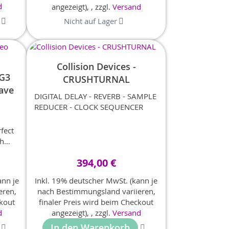
d
angezeigt),
,
zzgl.
Versand
,
Nicht auf Lager
Collision Devices -
OG3
CRUSHTURNAL
ave
DIGITAL DELAY - REVERB - SAMPLE
REDUCER - CLOCK SEQUENCER
rfect
th
nce
394,00 €
ing
gan
ann je
Inkl. 19% deutscher MwSt. (kann je
eren,
nach Bestimmungsland variieren,
ckout
finaler Preis wird beim Checkout
ved
d
angezeigt),
,
zzgl.
Versand
xpand
In den Warenkorb
to