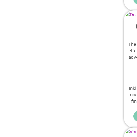
The
eff
adv
used
digi
Ink
nac
fi