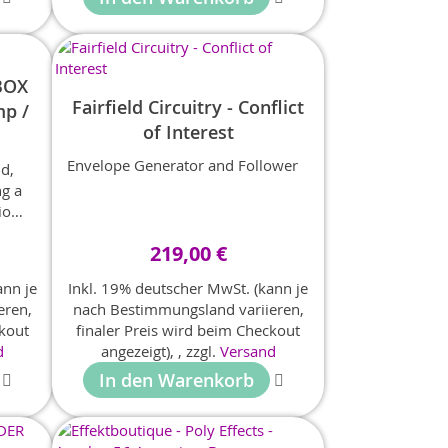
n
BOX
Fairfield Circuitry - Conflict
mp /
of Interest
Envelope Generator and Follower
ld,
ng a
io
219,00 €
ann je
Inkl. 19% deutscher MwSt. (kann je
eren,
nach Bestimmungsland variieren,
ckout
finaler Preis wird beim Checkout
d
angezeigt),
,
zzgl.
Versand
In den Warenkorb