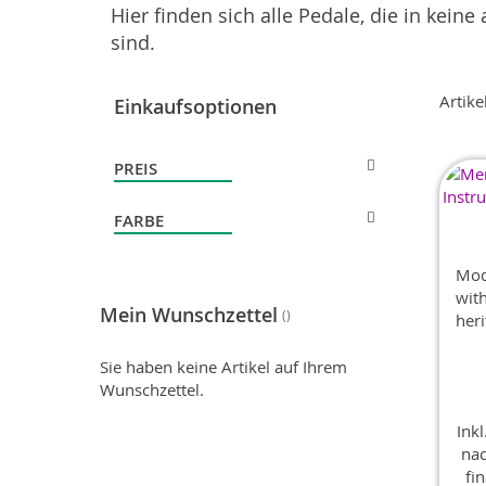
Hier finden sich alle Pedale, die in kei
sind.
Artike
Einkaufsoptionen
PREIS
FARBE
Mod
with
Mein Wunschzettel
her
hig
Sie haben keine Artikel auf Ihrem
Wunschzettel.
Ink
nac
fi