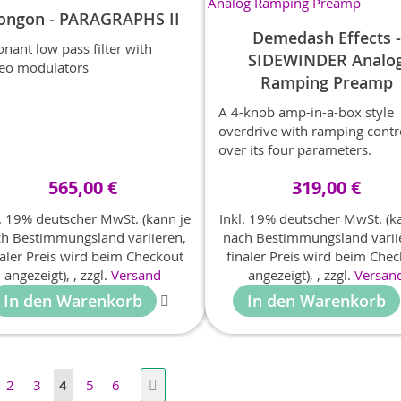
ongon - PARAGRAPHS II
Demedash Effects -
nant low pass filter with
SIDEWINDER Analo
reo modulators
Ramping Preamp
A 4-knob amp-in-a-box style
overdrive with ramping contr
over its four parameters.
565,00 €
319,00 €
l. 19% deutscher MwSt. (kann je
Inkl. 19% deutscher MwSt. (k
h Bestimmungsland variieren,
nach Bestimmungsland varii
naler Preis wird beim Checkout
finaler Preis wird beim Che
angezeigt),
,
zzgl.
Versand
angezeigt),
,
zzgl.
Versan
In den Warenkorb
In den Warenkorb
te
ück
Seite
Seite
Sie lesen gerade Seite
Seite
Seite
Seite
Weiter
2
3
4
5
6