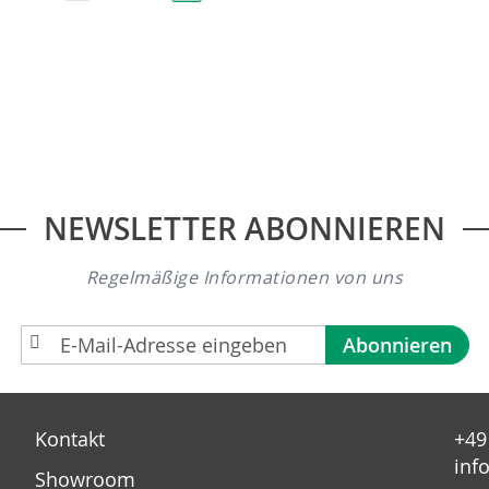
NEWSLETTER ABONNIEREN
Regelmäßige Informationen von uns
A
Abonnieren
n
m
e
Kontakt
+49
l
inf
d
Showroom