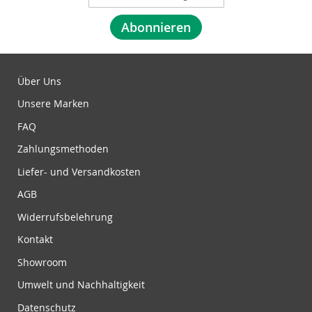
n
m
Abonnieren
e
l
d
u
Über Uns
n
Unsere Marken
g
z
FAQ
u
Zahlungsmethoden
m
N
Liefer- und Versandkosten
e
w
AGB
s
Widerrufsbelehrung
l
e
Kontakt
t
Showroom
t
e
Umwelt und Nachhaltigkeit
r
Datenschutz
: