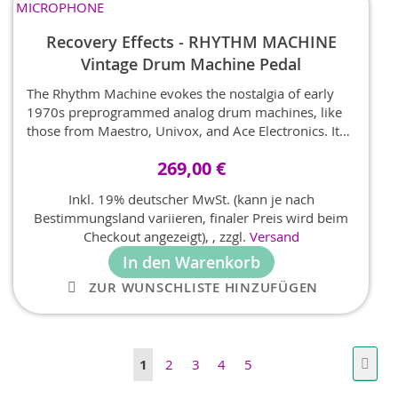
Recovery Effects - RHYTHM MACHINE
Vintage Drum Machine Pedal
The Rhythm Machine evokes the nostalgia of early
1970s preprogrammed analog drum machines, like
those from Maestro, Univox, and Ace Electronics. It
captures their charm and simplicity while delivering
269,00 €
the classic sounds of later icons such as the Roland
CR-78 and TR-606, all in a compact, easy-to-use
Inkl. 19% deutscher MwSt. (kann je nach
pedal.
Bestimmungsland variieren, finaler Preis wird beim
Checkout angezeigt),
,
zzgl.
Versand
In den Warenkorb
ZUR WUNSCHLISTE HINZUFÜGEN
Seite
Seite
Weit
Sie
Seite
Seite
Seite
Seite
1
2
3
4
5
lesen