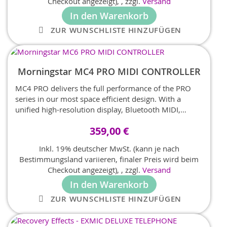
Checkout angezeigt),
,
zzgl.
Versand
In den Warenkorb
ZUR WUNSCHLISTE HINZUFÜGEN
Morningstar MC4 PRO MIDI CONTROLLER
MC4 PRO delivers the full performance of the PRO
series in our most space efficient design. With a
unified high-resolution display, Bluetooth MIDI,
wireless editing, and fully loaded I/Os — MC4 PRO is
359,00 €
the perfect compact controller without compromise.
Inkl. 19% deutscher MwSt. (kann je nach
Bestimmungsland variieren, finaler Preis wird beim
Checkout angezeigt),
,
zzgl.
Versand
In den Warenkorb
ZUR WUNSCHLISTE HINZUFÜGEN