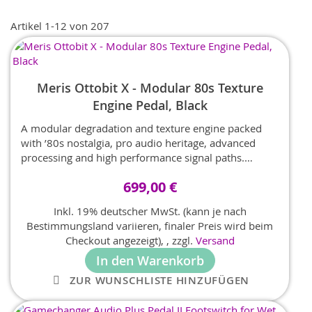
Re
Artikel
1
-
12
von
207
Meris Ottobit X - Modular 80s Texture
Engine Pedal, Black
A modular degradation and texture engine packed
with ’80s nostalgia, pro audio heritage, advanced
processing and high performance signal paths.
Upgrading our past vintage gaming inspired devices,
699,00 €
Ottobit Jr. + Ottobit Sr., now expanded with Lo-Fi
sounds all reminiscent of the ’80s.
Inkl. 19% deutscher MwSt. (kann je nach
Bestimmungsland variieren, finaler Preis wird beim
Checkout angezeigt),
,
zzgl.
Versand
In den Warenkorb
ZUR WUNSCHLISTE HINZUFÜGEN