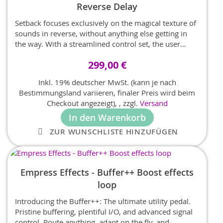
Reverse Delay
Setback focuses exclusively on the magical texture of
sounds in reverse, without anything else getting in
the way. With a streamlined control set, the user
controls sample rate, delay time and playback speed,
299,00 €
creating pitch shift effects and much more, with all
the utilitarian bells and whistles of the modern era
Inkl. 19% deutscher MwSt. (kann je nach
included: stereo in and out, presets, full MIDI control
Bestimmungsland variieren, finaler Preis wird beim
and so on.
Checkout angezeigt),
,
zzgl.
Versand
In den Warenkorb
ZUR WUNSCHLISTE HINZUFÜGEN
Empress Effects - Buffer++ Boost effects
loop
Introducing the Buffer++: The ultimate utility pedal.
Pristine buffering, plentiful I/O, and advanced signal
control. Route anything, adapt on the fly, and