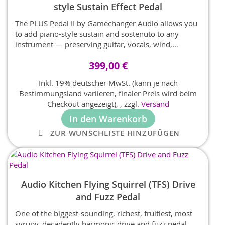
style Sustain Effect Pedal
The PLUS Pedal II by Gamechanger Audio allows you
to add piano-style sustain and sostenuto to any
instrument — preserving guitar, vocals, wind,
acoustic instruments, brass, strings, and
399,00 €
experimental sound sources in stunning realism.
Inkl. 19% deutscher MwSt. (kann je nach
Bestimmungsland variieren, finaler Preis wird beim
Checkout angezeigt),
,
zzgl.
Versand
In den Warenkorb
ZUR WUNSCHLISTE HINZUFÜGEN
Audio Kitchen Flying Squirrel (TFS) Drive
and Fuzz Pedal
One of the biggest-sounding, richest, fruitiest, most
syrupy, decadently harmonic drive and fuzz pedal