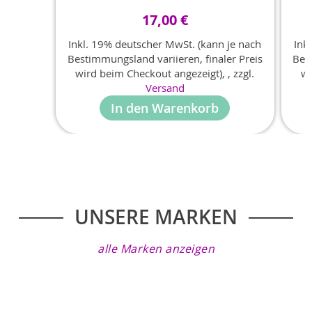
tremolos.
work
17,00 €
exte
cont
Inkl. 19% deutscher MwSt. (kann je nach
Ink
virt
Bestimmungsland variieren, finaler Preis
Bes
wird beim Checkout angezeigt),
,
zzgl.
wi
Versand
In den Warenkorb
UNSERE MARKEN
alle Marken anzeigen