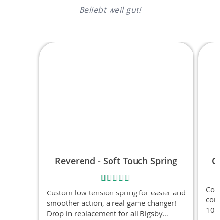
Beliebt weil gut!
Reverend - Soft Touch Spring
G
Bewertung:
96% - 9 Bewertungen
Con
Custom low tension spring for easier and
cont
smoother action, a real game changer!
100m
Drop in replacement for all Bigsby
the