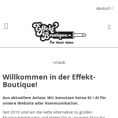
Direkt
Sprache
deutsch
zum
Inhalt
S
Urlaub
Willkommen in der Effekt-
Boutique!
Aus aktuellem Anlass: Wir benutzen keine KI / AI für
unsere Website oder Kommunikation.
Seit 2010 sind wir die nette Alternative zu großen
Musikwarenhäusern und bieten Dir in unserem Shop für