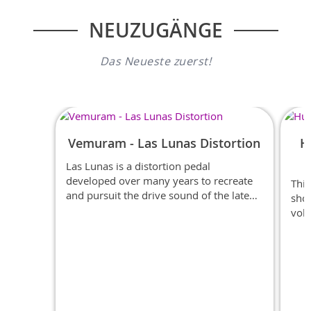
NEUZUGÄNGE
Das Neueste zuerst!
Vemuram - Las Lunas Distortion
H
Las Lunas is a distortion pedal
developed over many years to recreate
This
and pursuit the drive sound of the late
shor
1970's to the early 1980's....
volt
to a
fluc
Rob
powe
Cent