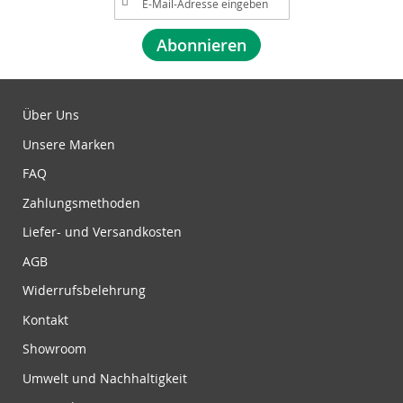
n
m
Abonnieren
e
l
d
u
Über Uns
n
Unsere Marken
g
z
FAQ
u
Zahlungsmethoden
m
N
Liefer- und Versandkosten
e
w
AGB
s
Widerrufsbelehrung
l
e
Kontakt
t
Showroom
t
e
Umwelt und Nachhaltigkeit
r