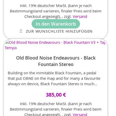
the Imperial MKII amp, as well as Reverb, Tremolo
Inkl. 19% deutscher MwSt. (kann je nach
and Attenuation, resulting in a pedal that sings with
Bestimmungsland variieren, finaler Preis wird beim
harmonic richness and blooming touch response.
Checkout angezeigt),
,
zzgl.
Versand
In den Warenkorb
ZUR WUNSCHLISTE HINZUFÜGEN
Old Blood Noise Endeavours - Black
Fountain Stereo
Building on the inimitable Black Fountain, a pedal
that put OBNE on the map and for many a favourite
always-on device, Black Fountain Stereo is much
more than just turning things from mono into stereo.
385,00 €
It truly expands Old Blood Noise Endeavors' highly
regarded ‘oil-can delay’ pedal right into a multi-too
Inkl. 19% deutscher MwSt. (kann je nach
Bestimmungsland variieren, finaler Preis wird beim
Checkout angezeigt),
,
zzgl.
Versand