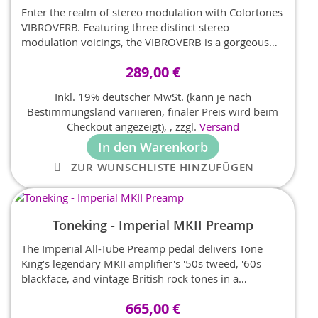
Enter the realm of stereo modulation with Colortones
VIBROVERB. Featuring three distinct stereo
modulation voicings, the VIBROVERB is a gorgeous
sounding multi mode modulation pedal with built-in
289,00 €
Saturation/Drive, Reverb, MIDI control and three
Presets
Inkl. 19% deutscher MwSt. (kann je nach
Bestimmungsland variieren, finaler Preis wird beim
Checkout angezeigt),
,
zzgl.
Versand
In den Warenkorb
ZUR WUNSCHLISTE HINZUFÜGEN
Toneking - Imperial MKII Preamp
The Imperial All-Tube Preamp pedal delivers Tone
King’s legendary MKII amplifier's '50s tweed, '60s
blackface, and vintage British rock tones in a
compact, pedalboard-friendly format. It features the
665,00 €
exact preamp section and phase inverter circuitry of