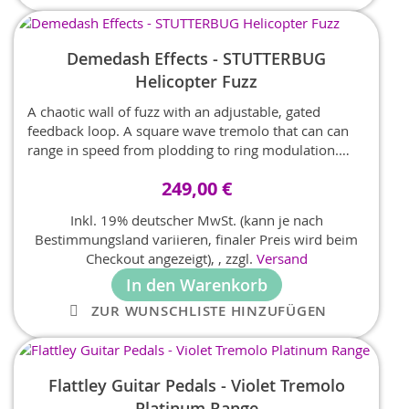
Demedash Effects - STUTTERBUG
Helicopter Fuzz
A chaotic wall of fuzz with an adjustable, gated
feedback loop. A square wave tremolo that can can
range in speed from plodding to ring modulation.
Hours of fun and an entire sound in a single box.
249,00 €
Inkl. 19% deutscher MwSt. (kann je nach
Bestimmungsland variieren, finaler Preis wird beim
Checkout angezeigt),
,
zzgl.
Versand
In den Warenkorb
ZUR WUNSCHLISTE HINZUFÜGEN
Flattley Guitar Pedals - Violet Tremolo
Platinum Range