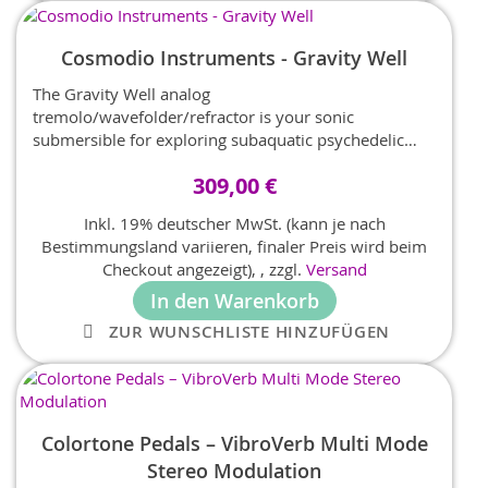
Cosmodio Instruments - Gravity Well
The Gravity Well analog
tremolo/wavefolder/refractor is your sonic
submersible for exploring subaquatic psychedelic
netherworlds of sound. It's a dual pedal featuring a
309,00 €
tremolo on one side and a wavefolder on the other.
When both sides are active a third effect emerges, a
Inkl. 19% deutscher MwSt. (kann je nach
refractor, a first-of-its-kind style of modulation effect
Bestimmungsland variieren, finaler Preis wird beim
produced by integrating the tremolo and wavefolder
Checkout angezeigt),
,
zzgl.
Versand
to rhythmically and fluidly warp and un-warp your
In den Warenkorb
signal, producing a dazzling variety of never-before-
heard sounds and textures.
ZUR WUNSCHLISTE HINZUFÜGEN
Colortone Pedals – VibroVerb Multi Mode
Stereo Modulation