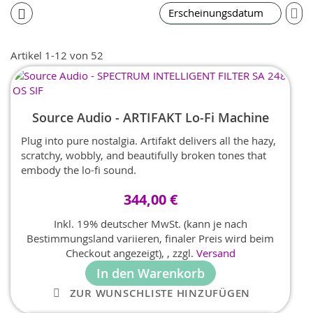
In
auf
Re
Artikel
1
-
12
von
52
Source Audio - ARTIFAKT Lo-Fi Machine
Plug into pure nostalgia. Artifakt delivers all the hazy,
scratchy, wobbly, and beautifully broken tones that
embody the lo-fi sound.
344,00 €
Inkl. 19% deutscher MwSt. (kann je nach
Bestimmungsland variieren, finaler Preis wird beim
Checkout angezeigt),
,
zzgl.
Versand
In den Warenkorb
ZUR WUNSCHLISTE HINZUFÜGEN