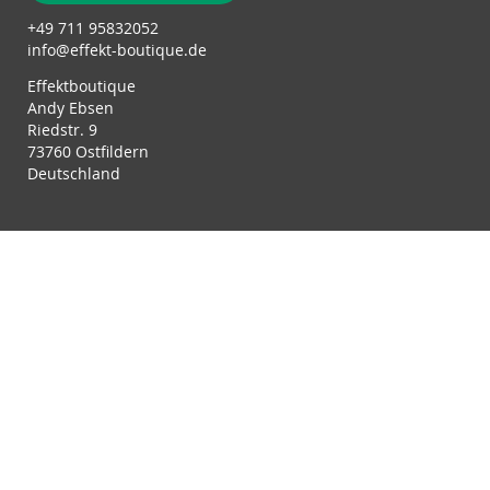
+49 711 95832052
info@effekt-boutique.de
Effektboutique
Andy Ebsen
Riedstr. 9
73760 Ostfildern
Deutschland