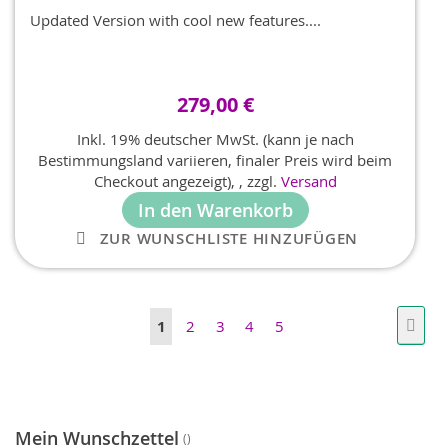
Updated Version with cool new features....
279,00 €
Inkl. 19% deutscher MwSt. (kann je nach
Bestimmungsland variieren, finaler Preis wird beim
Checkout angezeigt),
,
zzgl.
Versand
In den Warenkorb
ZUR WUNSCHLISTE HINZUFÜGEN
Seite
Seite
Weit
Sie
Seite
Seite
Seite
Seite
1
2
3
4
5
lesen
gerade
Seite
Mein Wunschzettel