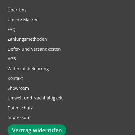
d
u
Über Uns
n
Unsere Marken
g
z
FAQ
u
Zahlungsmethoden
m
N
Liefer- und Versandkosten
e
w
AGB
s
Widerrufsbelehrung
l
e
Kontakt
t
Showroom
t
e
Umwelt und Nachhaltigkeit
r
Datenschutz
:
Impressum
Vertrag widerrufen