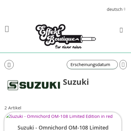
Direkt
Sprache
deutsch
zum
Inhalt
S
In
auf
Re
Suzuki
2
Artikel
Suzuki - Omnichord OM-108 Limited