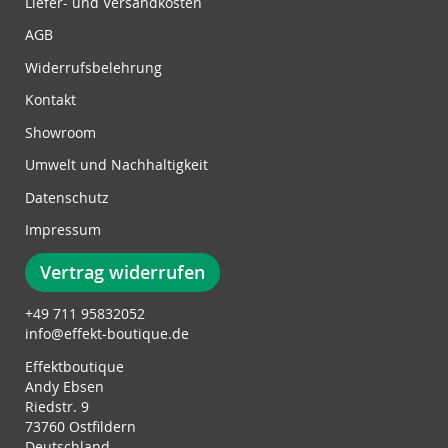
Liefer- und Versandkosten
e
w
AGB
s
Widerrufsbelehrung
l
e
Kontakt
t
Showroom
t
e
Umwelt und Nachhaltigkeit
r
Datenschutz
:
Impressum
Vertrag widerrufen
+49 711 95832052
info@effekt-boutique.de
Effektboutique
Andy Ebsen
Riedstr. 9
73760 Ostfildern
Deutschland