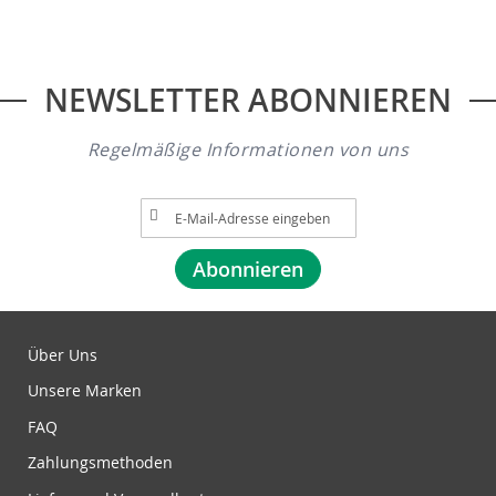
NEWSLETTER ABONNIEREN
Regelmäßige Informationen von uns
A
n
m
Abonnieren
e
l
d
u
Über Uns
n
Unsere Marken
g
z
FAQ
u
Zahlungsmethoden
m
N