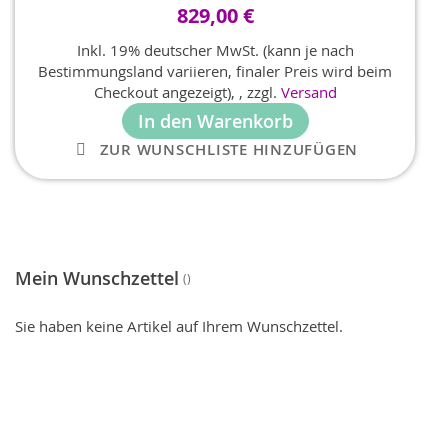
829,00 €
button and sliding your finger on the harp sensor
(strumplate), an arpeggio corresponding to the chord
Inkl. 19% deutscher MwSt. (kann je nach
is heard, allowing anyone to easily accompany a
Bestimmungsland variieren, finaler Preis wird beim
song. Omnichord does not require any previous
Checkout angezeigt),
,
zzgl.
Versand
musical experience with an instrument, or even
In den Warenkorb
knowledge of staff notation.
ZUR WUNSCHLISTE HINZUFÜGEN
Mein Wunschzettel
Sie haben keine Artikel auf Ihrem Wunschzettel.