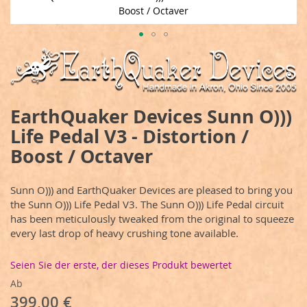
Boost / Octaver
Zum
Anfang
der
Bildergalerie
springen
EarthQuaker Devices Sunn O)))
Life Pedal V3 - Distortion /
Boost / Octaver
Sunn O))) and EarthQuaker Devices are pleased to bring you
the Sunn O))) Life Pedal V3. The Sunn O))) Life Pedal circuit
has been meticulously tweaked from the original to squeeze
every last drop of heavy crushing tone available.
Seien Sie der erste, der dieses Produkt bewertet
Ab
399,00 €