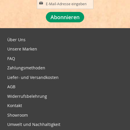
A
n
m
Abonnieren
e
l
d
u
Über Uns
n
Unsere Marken
g
z
FAQ
u
Zahlungsmethoden
m
N
Liefer- und Versandkosten
e
w
AGB
s
Widerrufsbelehrung
l
e
Kontakt
t
Showroom
t
e
Umwelt und Nachhaltigkeit
r