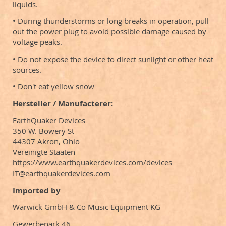
liquids.
• During thunderstorms or long breaks in operation, pull
out the power plug to avoid possible damage caused by
voltage peaks.
• Do not expose the device to direct sunlight or other heat
sources.
• Don't eat yellow snow
Hersteller / Manufacterer:
EarthQuaker Devices
350 W. Bowery St
44307 Akron, Ohio
Vereinigte Staaten
https://www.earthquakerdevices.com/devices
IT@earthquakerdevices.com
Imported by
Warwick GmbH & Co Music Equipment KG
Gewerbepark 46