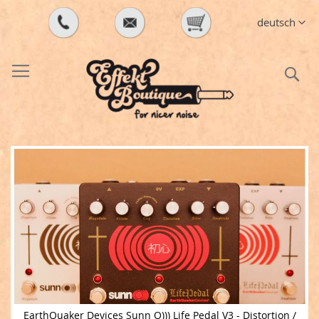
Direkt
Sprache
deutsch
zum
Inhalt
S
Zum
Ende
der
Bildergalerie
springen
EarthQuaker Devices Sunn O))) Life Pedal V3 - Distortion /