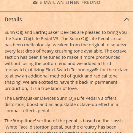
E-MAIL AN EINEN FREUND
Details
Sunn O))) and EarthQuaker Devices are pleased to bring you
the Sunn O))) Life Pedal V3. The Sunn O))) Life Pedal circuit
has been meticulously tweaked from the original to squeeze
every last drop of heavy crushing tone available. The octave
section has been fine tuned to make it more pronounced
without losing the bottom end and we added a third
footswitch, utilizing Flexi-Switch Technology®, for the octave
to allow an additional method of quick and radical tone
shaping. We are excited to have this back in permanent
production, it is a true labor of love.
The EarthQuaker Devices Sunn O))) Life Pedal V3 offers
distortion, boost and an adjustable octave-up effect in a
compact effects pedal.
The 'Amplitude' section of the pedal is based on the classic
'White Face' distortion pedal, but the circuitry has been
expanded to include three selectable clipping modes. The