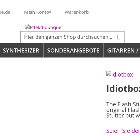
Veränderung
ue.de
Mein Konto
Warenkorb
Suche
Suche
SYNTHESIZER
SONDERANGEBOTE
GITARREN /
Idiotbo
The Flash Stu
original Fla
Stutter but 
Seien Sie de