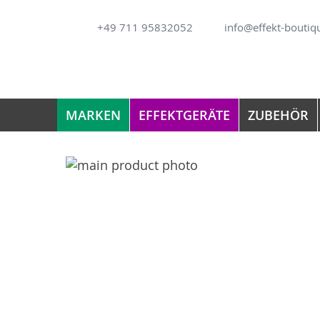
Direkt
+49 711 95832052
info@effekt-boutiq
zum
Inhalt
MARKEN
EFFEKTGERÄTE
ZUBEHÖR
Zum
Ende
Zum
der
Anfang
Bildergalerie
der
springen
Bildergalerie
springen