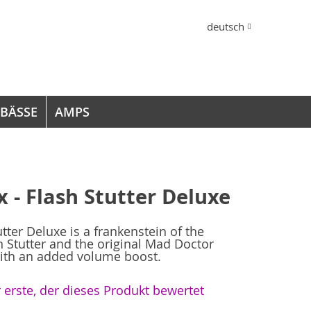
Sprache
deutsch
 BÄSSE
AMPS
x - Flash Stutter Deluxe
tter Deluxe is a frankenstein of the
sh Stutter and the original Mad Doctor
with an added volume boost.
r erste, der dieses Produkt bewertet