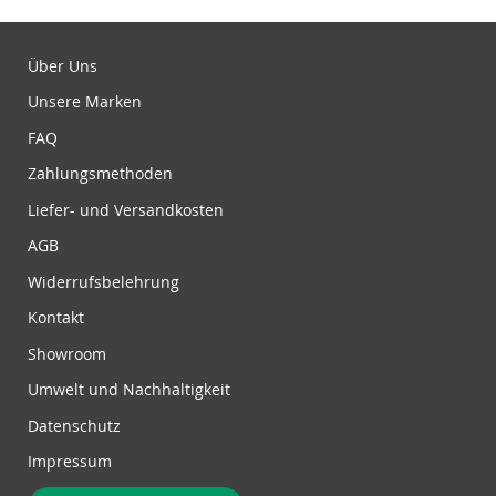
l
d
u
Über Uns
n
Unsere Marken
g
z
FAQ
u
Zahlungsmethoden
m
N
Liefer- und Versandkosten
e
w
AGB
s
Widerrufsbelehrung
l
e
Kontakt
t
Showroom
t
e
Umwelt und Nachhaltigkeit
r
Datenschutz
:
Impressum