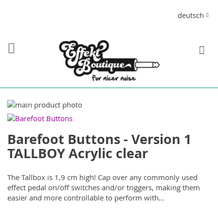
Direkt
Sprache
deutsch
zum
Inhalt
S
Zum
Ende
Zum
der
Anfang
Barefoot Buttons - Version 1
Bildergalerie
der
springen
Bildergalerie
TALLBOY Acrylic clear
springen
The Tallbox is 1,9 cm high! Cap over any commonly used
effect pedal on/off switches and/or triggers, making them
easier and more controllable to perform with...