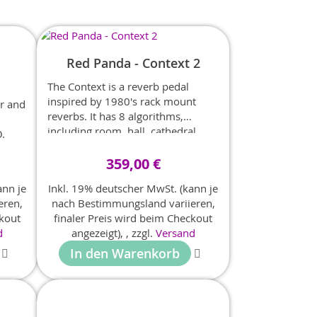
Reihenfolge
Red Panda - Context 2
The Context is a reverb pedal
inspired by 1980's rack mount
or and
reverbs. It has 8 algorithms,
including room, hall, cathedral,
.
gated reverb, reverse reverb, plate,
spring, and a granular reverb.
359,00 €
ann je
Inkl. 19% deutscher MwSt. (kann je
eren,
nach Bestimmungsland variieren,
ckout
finaler Preis wird beim Checkout
d
angezeigt),
,
zzgl.
Versand
In den Warenkorb