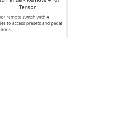
Red Panda - Particle 
Tensor
Delay/Pitch Shifter
sor remote switch with 4
es to access presets and pedal
Das Red Panda Particle ist ein
tions.
spezielles Delay / Pitch Shifti
Pedal.
99,00 €
333,00 €
l. 19% deutscher MwSt. (kann je
Inkl. 19% deutscher MwSt. (k
h Bestimmungsland variieren,
nach Bestimmungsland varii
naler Preis wird beim Checkout
finaler Preis wird beim Che
angezeigt),
,
zzgl.
Versand
angezeigt),
,
zzgl.
Versan
In den Warenkorb
In den Warenkorb