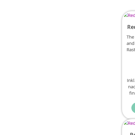
Re
The 
and 
Rast
shif
loop
Ink
nac
fi
R