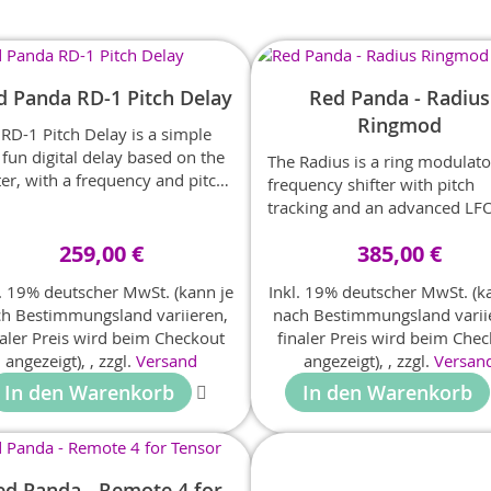
d Panda RD-1 Pitch Delay
Red Panda - Radius
Ringmod
RD-1 Pitch Delay is a simple
fun digital delay based on the
The Radius is a ring modulat
er, with a frequency and pitch
frequency shifter with pitch
ter integrated into the feedback
tracking and an advanced LFO
...
259,00 €
385,00 €
l. 19% deutscher MwSt. (kann je
Inkl. 19% deutscher MwSt. (k
h Bestimmungsland variieren,
nach Bestimmungsland varii
naler Preis wird beim Checkout
finaler Preis wird beim Che
angezeigt),
,
zzgl.
Versand
angezeigt),
,
zzgl.
Versan
In den Warenkorb
In den Warenkorb
ed Panda - Remote 4 for