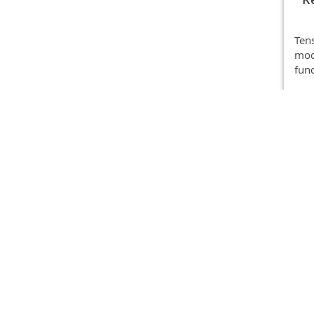
Ten
mod
func
Ink
nac
fi