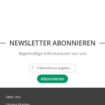
NEWSLETTER ABONNIEREN
Regelmäßige Informationen von uns
A
n
m
Abonnieren
e
l
d
u
Über Uns
n
Unsere Marken