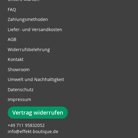
g
z
FAQ
u
Zahlungsmethoden
m
N
Liefer- und Versandkosten
e
w
AGB
s
Widerrufsbelehrung
l
e
Kontakt
t
Showroom
t
e
Umwelt und Nachhaltigkeit
r
Datenschutz
:
Impressum
Vertrag widerrufen
+49 711 95832052
info@effekt-boutique.de