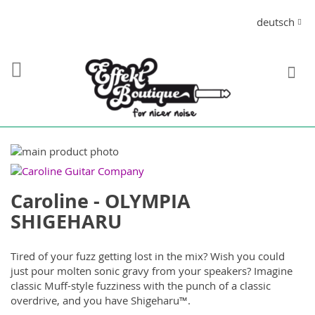
Direkt
Sprache
deutsch
zum
Inhalt
S
Zum
Ende
Zum
der
Anfang
Caroline - OLYMPIA
Bildergalerie
der
springen
Bildergalerie
SHIGEHARU
springen
Tired of your fuzz getting lost in the mix? Wish you could
just pour molten sonic gravy from your speakers? Imagine
classic Muff-style fuzziness with the punch of a classic
overdrive, and you have Shigeharu™.