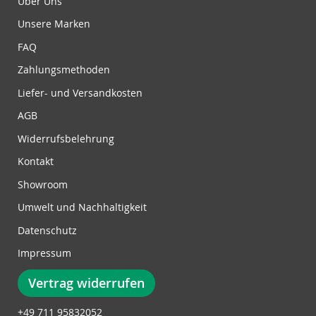
Über Uns
n
Unsere Marken
g
z
FAQ
u
Zahlungsmethoden
m
N
Liefer- und Versandkosten
e
w
AGB
s
Widerrufsbelehrung
l
e
Kontakt
t
Showroom
t
e
Umwelt und Nachhaltigkeit
r
Datenschutz
:
Impressum
Vertrag widerrufen
+49 711 95832052