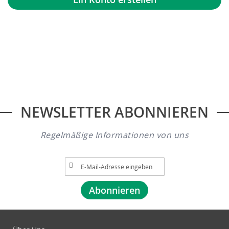
NEWSLETTER ABONNIEREN
Regelmäßige Informationen von uns
A
n
m
Abonnieren
e
l
d
u