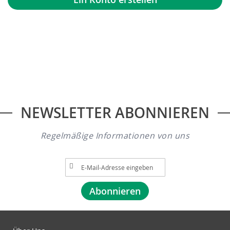
NEWSLETTER ABONNIEREN
Regelmäßige Informationen von uns
A
n
m
Abonnieren
e
l
d
u