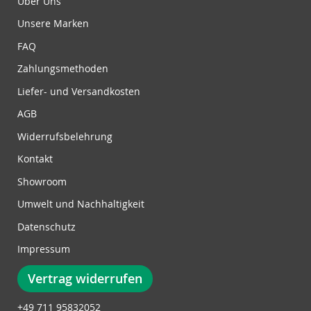
Über Uns
n
Unsere Marken
g
z
FAQ
u
Zahlungsmethoden
m
N
Liefer- und Versandkosten
e
w
AGB
s
Widerrufsbelehrung
l
e
Kontakt
t
Showroom
t
e
Umwelt und Nachhaltigkeit
r
Datenschutz
:
Impressum
Vertrag widerrufen
+49 711 95832052