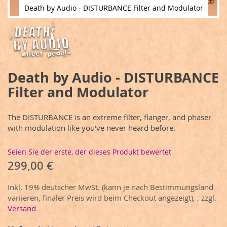
Death by Audio - DISTURBANCE Filter and Modulator
Zum
Anfang
der
Bildergalerie
springen
Death by Audio - DISTURBANCE
Filter and Modulator
The DISTURBANCE is an extreme filter, flanger, and phaser
with modulation like you've never heard before.
Seien Sie der erste, der dieses Produkt bewertet
299,00 €
Inkl. 19% deutscher MwSt. (kann je nach Bestimmungsland
variieren, finaler Preis wird beim Checkout angezeigt),
,
zzgl.
Versand