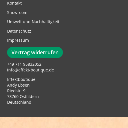
e
Kontakt
t
Showroom
t
e
Umwelt und Nachhaltigkeit
r
Datenschutz
:
Impressum
Vertrag widerrufen
+49 711 95832052
info@effekt-boutique.de
Effektboutique
Andy Ebsen
Riedstr. 9
73760 Ostfildern
Deutschland