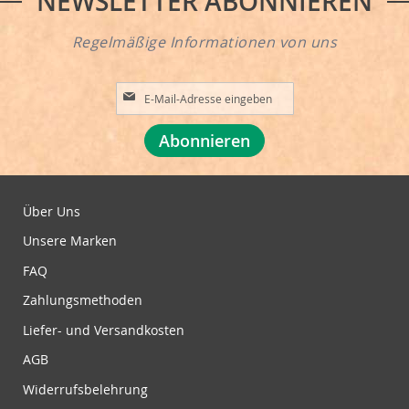
NEWSLETTER ABONNIEREN
Regelmäßige Informationen von uns
A
n
m
Abonnieren
e
l
d
u
Über Uns
n
Unsere Marken
g
z
FAQ
u
Zahlungsmethoden
m
N
Liefer- und Versandkosten
e
w
AGB
s
Widerrufsbelehrung
l