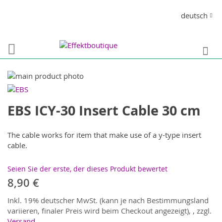
Direkt
Sprache
deutsch
zum
Inhalt
S
Zum
Ende
Zum
der
Anfang
EBS ICY-30 Insert Cable 30 cm
Bildergalerie
der
springen
Bildergalerie
springen
The cable works for item that make use of a y-type insert
cable.
Seien Sie der erste, der dieses Produkt bewertet
8,90 €
Inkl. 19% deutscher MwSt. (kann je nach Bestimmungsland
variieren, finaler Preis wird beim Checkout angezeigt),
,
zzgl.
Versand