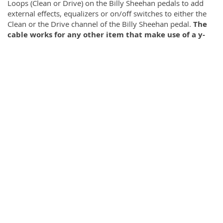
Loops (Clean or Drive) on the Billy Sheehan pedals to add
external effects, equalizers or on/off switches to either the
Clean or the Drive channel of the Billy Sheehan pedal.
The
cable works for any other item that make use of a y-
type insert cable too, of course. Available models: ICY-
30, 30 cm
Mehr Informationen
Mehr
EBS
Informationen
Bewertungen
Nur eingetragene Benutzer können Rezensionen
schreiben. Bitte
einloggen
oder
erstellen Sie einen Account