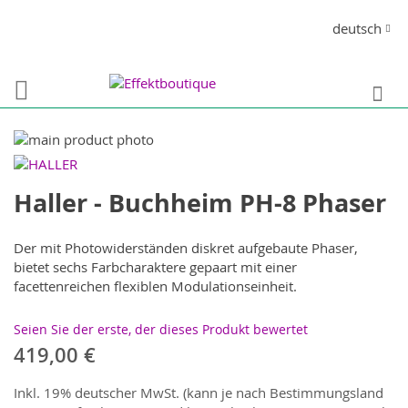
Direkt
Sprache
deutsch
zum
Inhalt
S
Zum
Ende
Zum
der
Anfang
Haller - Buchheim PH-8 Phaser
Bildergalerie
der
springen
Bildergalerie
springen
Der mit Photowiderständen diskret aufgebaute Phaser,
bietet sechs Farbcharaktere gepaart mit einer
facettenreichen flexiblen Modulationseinheit.
Seien Sie der erste, der dieses Produkt bewertet
419,00 €
Inkl. 19% deutscher MwSt. (kann je nach Bestimmungsland